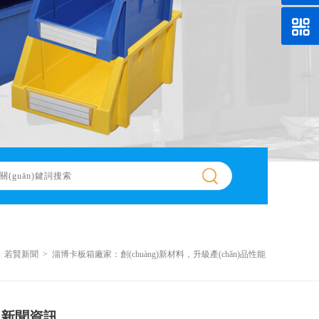
>
若賢新聞
>
淄博卡板箱廠家：創(chuàng)新材料，升級產(chǎn)品性能
新聞
資訊