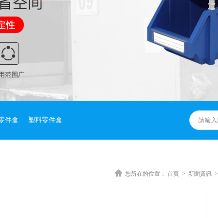
零件盒
塑料零件盒
您所在的位置：
首頁
>
新聞資訊