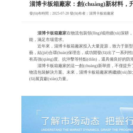
淄博卡板箱廠家：創(chuàng)新材料，升
發(fā)布時間：2025-07-28 發(fā)布者：淄博卡板箱廠家
淄博卡板箱廠家
在物流包裝領(lǐng)域持續(xù)深耕，
能，滿足市場需求。
近年來，淄博卡板箱廠家投入大量資源，致力于新型材料的研發(f
藝，結(jié)合環(huán)保理念，成功開發(fā)出了一系列性
有高強(qiáng)度、抗沖擊等特點(diǎn)，還具備
淄博卡板箱廠家的這一創(chuàng)新舉措，不僅提升了產
物流包裝解決方案。未來，淄博卡板箱廠家將繼續(xù)加大研發(f
(fā)展貢獻(xiàn)力量。