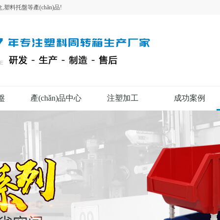
,塑料托盤等產(chǎn)品!
盤
產(chǎn)品中心
注塑加工
成功案例