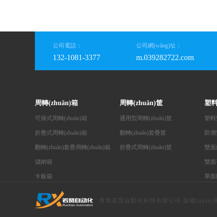
公司電話：
公司網(wǎng)址：
132-1081-3377
m.039282722.com
周轉(zhuǎn)箱
周轉(zhuǎn)筐
塑
可插式周轉(zhuǎn)箱
通用型周轉(zhuǎn)筐
塑料
折疊式周轉(zhuǎn)箱
翻轉(zhuǎn)套疊筐
防潮
翻轉(zhuǎn)套疊周轉(zhuǎn)箱
折疊式周轉(zhuǎn)筐
雙面
儲納箱
雙面
卡板箱
單面
青島若賢自動化科技有限公司 版權(quán)所有 C