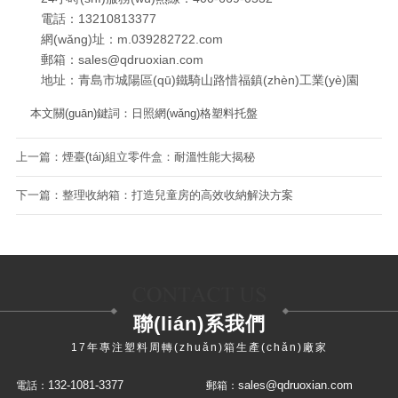
電話：13210813377
網(wǎng)址：m.039282722.com
郵箱：sales@qdruoxian.com
地址：青島市城陽區(qū)鐵騎山路惜福鎮(zhèn)工業(yè)園
本文關(guān)鍵詞：
日照網(wǎng)格塑料托盤
上一篇：
煙臺(tái)組立零件盒：耐溫性能大揭秘
下一篇：
整理收納箱：打造兒童房的高效收納解決方案
聯(lián)系我們
17年專注塑料周轉(zhuǎn)箱生產(chǎn)廠家
132-1081-3377
sales@qdruoxian.com
電話：
郵箱：