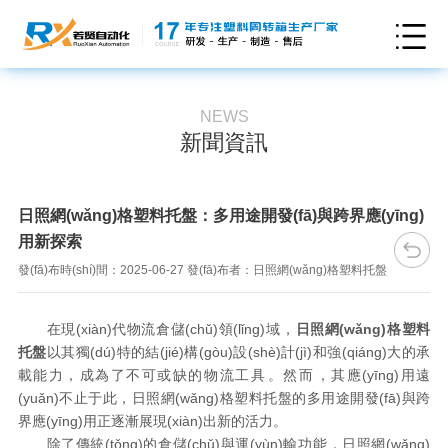
NEWS
新聞資訊
日照網(wǎng)格塑料托盤：多用途開發(fā)與跨界應(yīng)
用新探索
發(fā)布時(shí)間：2025-06-27 發(fā)布者：日照網(wǎng)格塑料托盤
在現(xiàn)代物流倉儲(chǔ)領(lǐng)域，
日照網(wǎng)格塑料
托盤
以其獨(dú)特的結(jié)構(gòu)設(shè)計(jì)和強(qiáng)大的承
載能力，成為了不可或缺的物流工具。然而，其應(yīng)用遠
(yuǎn)不止于此，日照網(wǎng)格塑料托盤的多用途開發(fā)與跨
界應(yīng)用正逐漸展現(xiàn)出新的活力。
除了傳統(tǒng)的倉儲(chǔ)與運(yùn)輸功能，日照網(wǎng)